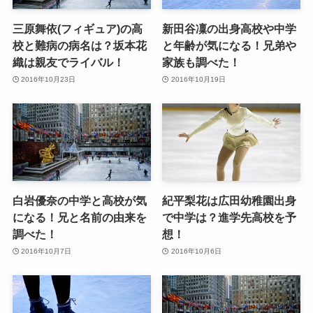
三原舞依(フィギュア)の高
新田谷凜の出身高校や中学
校と難病の病名は？坂本花
と年齢が気になる！兄弟や
織は親友でライバル！
家族も調べた！
2016年10月23日
2016年10月19日
白岩優奈の中学と高校が気
紀平梨花は広田幼稚園出身
になる！兄と名前の由来を
で中学は？進学先高校を予
調べた！
想！
2016年10月7日
2016年10月6日